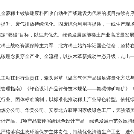
金蒙稀土钕铁硼废料回收自动生产线建设为代表的项目持续有
步提升、废气排放持续优化、固废综合利用再提质，一线生产现
定“双碳”目标，以生态优先、绿色发展赋能稀土产业高质量发
稀土战略资源保障主力军，北方稀土始终牢记国企使命，坚持
低碳理念贯穿全产业、全流程，以技术革新撬动生态升级，走出
主动扛起行业责任，牵头起草《温室气体产品碳足迹量化方法
碳管理指南》《绿色设计产品评价技术规范——氟碳铈矿精矿》
项行业、团体标准编制，以标准化推动稀土产业绿色转型。依托
冶炼分公司、华美公司、安泰北方获评国家级绿色工厂，天骄清美
设计产品、1项产品获评省级绿色设计产品，绿色发展示范效应持
严格落实生态环境保护主体责任，持续优化清洁生产工艺，迭