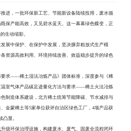
序推进，一批环保新工艺、节能新设备陆续投用，废水循
场既保产能高效，又见碧水蓝天。这一幕幕绿色蝶变，正
展的生动缩影。
在发展中保护、在保护中发展，坚决摒弃粗放式生产模
一条资源高效利用、环境持续改善、效益稳步提升的绿色
与要求——稀土湿法冶炼产品》团体标准，深度参与《稀
《温室气体产品碳足迹量化方法与要求——稀土火法冶炼
绿色制造体系建设，北方稀土统筹节能降碳、节水减排与
、金蒙稀土等5家单位获评自治区绿色工厂，4项产品获
续凸显。
代升级环保治理设施，构建废水、废气、固废全流程闭环