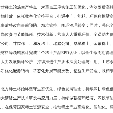
针对稀土冶炼生产特点，对重点工序实施工艺优化，淘汰落后高
染物排放；依托数字化管控平台，打通生产、能耗、环保数据壁
从事后整改向事前预防、精准管控、闭环治理转变；同时，强化
足岗位参与节能降耗、技术创新，营造人人重视环保、全员助力
材公司、甘肃稀土、和发稀土、瑞鑫公司、华星稀土、金蒙稀土、
材料等领域累计完成11个稀土产品EPD认证，以全生命周期管
大力发展循环经济，持续推进生产废水深度处理与回用、工艺
不断优化能源结构，常态化开展节能技改、精益生产管理，以精
北方稀土将始终坚守生态优先、绿色发展理念，持续深耕绿色
加大清洁生产技术研发与应用力度，持续做强循环经济、深挖节
色，在保障国家稀土资源安全，推动稀土产业高端化、智能化、