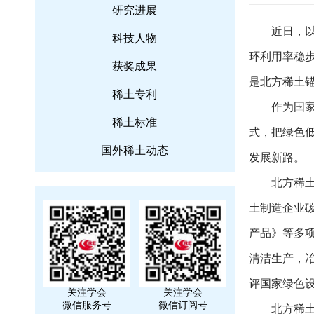
研究进展
近日，以
科技人物
环利用率稳
获奖成果
是北方稀土锚
稀土专利
作为国家
稀土标准
式，把绿色
国外稀土动态
发展新路。
北方稀土
土制造企业
产品》等多
清洁生产，
评国家绿色
关注学会
关注学会
微信服务号
微信订阅号
北方稀土