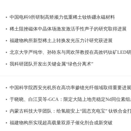
中国电科9所研制高矫顽力低重稀土钕铁硼永磁材料
稀土阻挫磁体中晶体场激发激活手性声子的研究取得进展
福建物构所新型稀土上转换发光压力计研究获进展
北京大学严纯华、孙聆东与周欢萍教授在高效钙钛矿LED
我科研团队开发出关键金属“绿色分离术”
中国科学院西安光机所在高功率掺镱光纤领域取得重要进
于晓晓、白江昊等-GCA：限定大陆上地壳稳定Nd同位素组
内蒙古科技大学团队：给氢能安上“固态充电宝” 钛铁合金
福建物构所实现超高载量双原子催化剂合成新突破