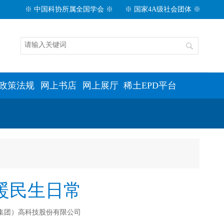
※ 中国科协所属全国学会 ※
※ 国家4A级社会团体 ※
政策法规
网上书店
网上展厅
稀土EPD平台
暖民生日常
（集团）高科技股份有限公司