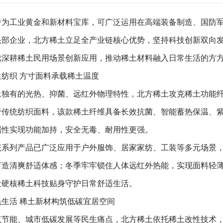
为工业黄金和新材料宝库，可广泛运用在高端装备制造、国防
头部企业，北方稀土立足全产业链核心优势，坚持科技创新双向
续深耕稀土民用场景创新应用，推动稀土材料融入日常生活的方
纺织 方寸面料承载稀土温度
独有的光热、抑菌、远红外物理特性，北方稀土攻克稀土功能
于传统纺织面料，该款稀土纤维具备长效抗菌、智能蓄热保温、
属性实现功能加持，安全无毒、耐用性更强。
系列产品已广泛应用于户外服饰、居家家纺、工装等多元场景
打造清爽舒适体感；冬季牢牢锁住人体远红外热能，实现面料轻
让硬核稀土科技贴身守护日常舒适生活。
生活 稀土新材构筑低碳宜居空间
节能、城市低碳发展等民生痛点，北方稀土依托稀土改性技术