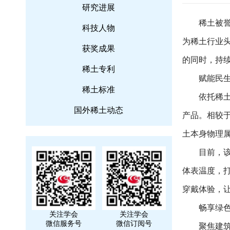
研究进展
稀土被誉
科技人物
为稀土行业
获奖成果
的同时，持
稀土专利
赋能民生
稀土标准
依托稀土
国外稀土动态
产品。相较
土本身物理
目前，该
体表温度，
穿戴体验，
畅享绿色
关注学会
关注学会
微信服务号
微信订阅号
聚焦建筑