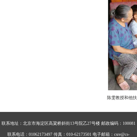
陈雯教授和他扶
联系地址：北京市海淀区高粱桥斜街13号院乙27号楼 邮政编码：100081
联系电话：01062173497 传真：010-62173501 电子邮箱：csre@cs-