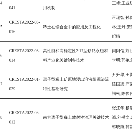
4
王峰;王业
041
用机制
巫瑞智;孙
CRESTA2022-03-
5
稀土在镁合金中的应用及工程化
林;王丹;安
016
纪晴
CRESTA2022-03-
高性能和高稳定性2:17型钐钴永磁材
闫阿儒;刘壮
6
014
料产业化关键制备技术
李明;郭艳
尹升华;王雷
CRESTA2022-01-
离子型稀土矿原地浸出溶液细观渗流
7
陈国梁;严
029
特性基础研究
福松;陈俊
张江华;杨
CRESTA2022-03-
8
南方离子型稀土放射性治理关键技术
诚;刘书文;
012
韩晓燕;韩