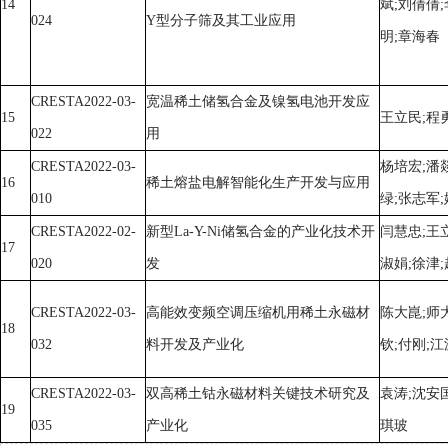
14
斌;刘倩倩;
024
Y型分子筛及其工业应用
明;章海春
CRESTA2022-03-
宽温稀土储氢合金及镍氢电池开发应
15
王立民;程
022
用
CRESTA2022-03-
杨培宏;潘
16
稀土熔盐电解智能化生产开发与应用
010
绿;张志军
CRESTA2022-02-
新型La-Y-Ni储氢合金的产业化技术开
闫慧忠;王立
17
020
发
淑娟;徐津
CRESTA2022-03-
高能效变频空调压缩机用稀土永磁材
陈大崑;师
18
032
料开发及产业化
钦;付刚;江
CRESTA2022-03-
双高稀土钴永磁材料关键技术研究及
袁涛;沈安国
19
035
产业化
琪玻