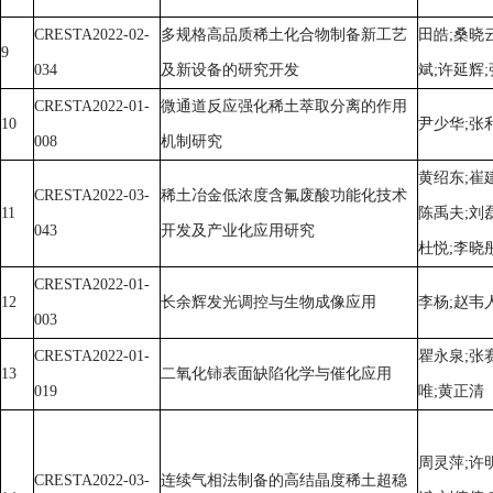
CRESTA2022-02-
多规格高品质稀土化合物制备新工艺
田皓;桑晓
9
034
及新设备的研究开发
斌;许延辉
CRESTA2022-01-
微通道反应强化稀土萃取分离的作用
10
尹少华;张
008
机制研究
黄绍东;崔建
CRESTA2022-03-
稀土冶金低浓度含氟废酸功能化技术
11
陈禹夫;刘磊
043
开发及产业化应用研究
杜悦;李晓
CRESTA2022-01-
12
长余辉发光调控与生物成像应用
李杨;赵韦
003
CRESTA2022-01-
瞿永泉;张
13
二氧化铈表面缺陷化学与催化应用
019
唯;黄正清
周灵萍;许
CRESTA2022-03-
连续气相法制备的高结晶度稀土超稳