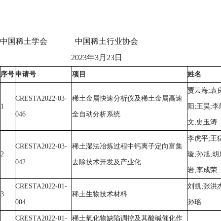
中国稀土学会 中国稀土行业协会
2023年3月23日
序号
申请号
项目
姓名
贾云海;袁
CRESTA2022-03-
稀土金属快速分析仪及稀土金属高速
1
阳;王昊;李
046
全自动分析系统
文;史玉涛
李虎平;王
CRESTA2022-03-
稀土湿法冶炼过程中钙离子定向富集
2
璇;孙旭;胡
042
去除技术开发及产业化
岩;李成荣
CRESTA2022-01-
刘凯;张洪杰
3
稀土生物技术材料
004
孙瑶
CRESTA2022-01-
稀土氧化物缺陷调控及其酸碱催化作